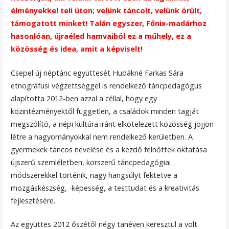
élményekkel teli úton; velünk táncolt, velünk örült,
támogatott minket! Talán egyszer, Főnix-madárhoz
hasonlóan, újraéled hamvaiból ez a műhely, ez a
közösség és idea, amit a képviselt!
Csepel új néptánc együttesét Hudákné Farkas Sára
etnográfusi végzettséggel is rendelkező táncpedagógus
alapította 2012-ben azzal a céllal, hogy egy
közintézményektől független, a családok minden tagját
megszólító, a népi kultúra iránt elkötelezett közösség jöjjön
létre a hagyományokkal nem rendelkező kerületben. A
gyermekek táncos nevelése és a kezdő felnőttek oktatása
újszerű szemléletben, korszerű táncpedagógiai
módszerekkel történik, nagy hangsúlyt fektetve a
mozgáskészség, -képesség, a testtudat és a kreativitás
fejlesztésére.
Az együttes 2012 őszétől négy tanéven keresztül a volt