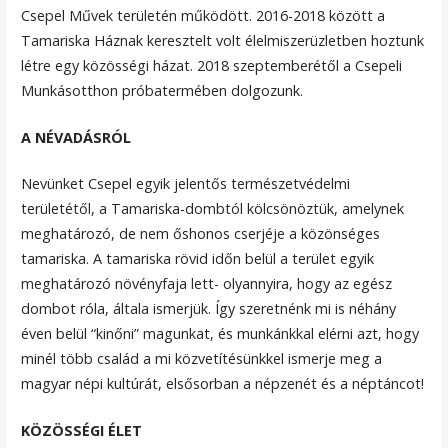
Csepel Művek területén működött. 2016-2018 között a
Tamariska Háznak keresztelt volt élelmiszerüzletben hoztunk
létre egy közösségi házat. 2018 szeptemberétől a Csepeli
Munkásotthon próbatermében dolgozunk.
A NÉVADÁSRÓL
Nevünket Csepel egyik jelentős természetvédelmi
területétől, a Tamariska-dombtól kölcsönöztük, amelynek
meghatározó, de nem őshonos cserjéje a közönséges
tamariska. A tamariska rövid időn belül a terület egyik
meghatározó növényfaja lett- olyannyira, hogy az egész
dombot róla, általa ismerjük. Így szeretnénk mi is néhány
éven belül “kinőni” magunkat, és munkánkkal elérni azt, hogy
minél több család a mi közvetítésünkkel ismerje meg a
magyar népi kultúrát, elsősorban a népzenét és a néptáncot!
KÖZÖSSÉGI ÉLET