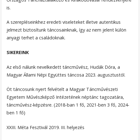
is.
A szerepléseinkhez eredeti viseleteket illetve autentikus
jelmezt biztosítunk táncosainknak, így az nem jelent külön
anyagi terhet a családoknak.
SIKEREINK
Az első nálunk nevelkedett táncművész, Hudák Dóra, a
Magyar Állami Népi Együttes táncosa 2023. augusztustól.
Öt táncosunk nyert felvételt a Magyar Táncművészeti
Egyetem Művészképző Intézetének néptánc tagozatára,
táncművész-képzésre. (2018-ban 1 fő, 2021-ben 3 fő, 2024-
ben 1 fő)
XXIII. Méta Fesztivál 2019. III. helyezés