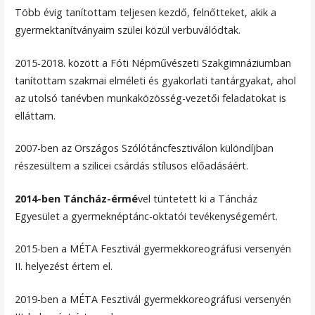
Több évig tanítottam teljesen kezdő, felnőtteket, akik a
gyermektanítványaim szülei közül verbuválódtak.
2015-2018. között a Fóti Népművészeti Szakgimnáziumban
tanítottam szakmai elméleti és gyakorlati tantárgyakat, ahol
az utolsó tanévben munkaközösség-vezetői feladatokat is
elláttam.
2007-ben az Országos Szólótáncfesztiválon különdíjban
részesültem a szilicei csárdás stílusos előadásáért.
2014-ben Táncház-érmé
vel tüntetett ki a Táncház
Egyesület a gyermeknéptánc-oktatói tevékenységemért.
2015-ben a MÉTA Fesztivál gyermekkoreográfusi versenyén
II. helyezést értem el.
2019-ben a MÉTA Fesztivál gyermekkoreográfusi versenyén