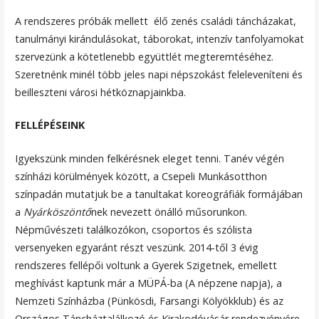
A rendszeres próbák mellett élő zenés családi táncházakat,
tanulmányi kirándulásokat, táborokat, intenzív tanfolyamokat
szervezünk a kötetlenebb együttlét megteremtéséhez.
Szeretnénk minél több jeles napi népszokást feleleveníteni és
beilleszteni városi hétköznapjainkba.
FELLÉPÉSEINK
Igyekszünk minden felkérésnek eleget tenni. Tanév végén
színházi körülmények között, a Csepeli Munkásotthon
színpadán mutatjuk be a tanultakat koreográfiák formájában
a
Nyárköszöntő
nek nevezett önálló műsorunkon.
Népművészeti találkozókon, csoportos és szólista
versenyeken egyaránt részt veszünk. 2014-től 3 évig
rendszeres fellépői voltunk a Gyerek Szigetnek, emellett
meghívást kaptunk már a MÜPÁ-ba (A népzene napja), a
Nemzeti Színházba (Pünkösdi, Farsangi Kölyökklub) és az
Országos Táncháztalálkozó és Kirakodóvásár rendezvényére