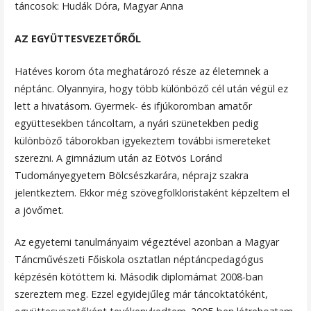
táncosok: Hudák Dóra, Magyar Anna
AZ EGYÜTTESVEZETŐRŐL
Hatéves korom óta meghatározó része az életemnek a
néptánc. Olyannyira, hogy több különböző cél után végül ez
lett a hivatásom. Gyermek- és ifjúkoromban amatőr
együttesekben táncoltam, a nyári szünetekben pedig
különböző táborokban igyekeztem további ismereteket
szerezni. A gimnázium után az Eötvös Loránd
Tudományegyetem Bölcsészkarára, néprajz szakra
jelentkeztem. Ekkor még szövegfolkloristaként képzeltem el
a jövőmet.
Az egyetemi tanulmányaim végeztével azonban a Magyar
Táncművészeti Főiskola osztatlan néptáncpedagógus
képzésén kötöttem ki. Második diplomámat 2008-ban
szereztem meg. Ezzel egyidejűleg már táncoktatóként,