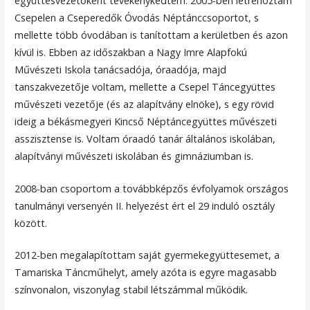
együttesvezetőként tevékenykedtem. 2005-ben létrehoztam
Csepelen a Cseperedők Óvodás Néptánccsoportot, s
mellette több óvodában is tanítottam a kerületben és azon
kívül is. Ebben az időszakban a Nagy Imre Alapfokú
Művészeti Iskola tanácsadója, óraadója, majd
tanszakvezetője voltam, mellette a Csepel Táncegyüttes
művészeti vezetője (és az alapítvány elnöke), s egy rövid
ideig a békásmegyeri Kincső Néptáncegyüttes művészeti
asszisztense is. Voltam óraadó tanár általános iskolában,
alapítványi művészeti iskolában és gimnáziumban is.
2008-ban csoportom a továbbképzős évfolyamok országos
tanulmányi versenyén II. helyezést ért el 29 induló osztály
között.
2012-ben megalapítottam saját gyermekegyüttesemet, a
Tamariska Táncműhelyt, amely azóta is egyre magasabb
színvonalon, viszonylag stabil létszámmal működik.