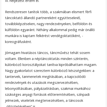
III. helyezést értem el.
Rendszeresen tanítok több, a szakmában elismert férfi
táncoktató állandó partnereként együtteseknél,
továbbképzéseken, nagy rendezvényeken, belföldön és
külföldön egyaránt. Néhány alkalommal pedig már önálló
munkára is kaptam felkérést vendégoktatóként, -
koreográfusként.
Jómagam hivatásos táncos, táncművész tehát sosem
voltam. Ellenben a néptáncoktatás minden színterén,
különböző korosztályokat tanítva kipróbálhattam magam.
Nagy gyakorlatot szereztem különböző készségekben: a
tantervek, tanmenetek megírásában, a kapcsolódó
rendezvények és utazások megszervezésében,
lebonyolításában, pályázatírásban, szakmai munkához
szükséges anyagi források előteremtésében, színpadi
jelmezek, viseletek megtervezésében, a táncosok
„öltöztetésében” is.